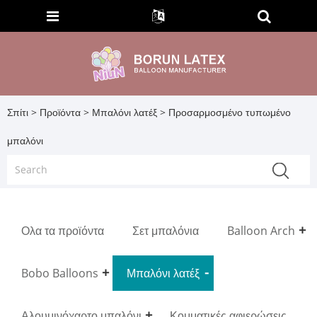
Σπίτι
>
Προϊόντα
>
Μπαλόνι λατέξ
> Προσαρμοσμένο τυπωμένο
μπαλόνι
Ολα τα προϊόντα
Σετ μπαλόνια
Balloon Arch
Bobo Balloons
Μπαλόνι λατέξ
Αλουμινόχαρτο μπαλόνι
Κομματικές αφιερώσεις