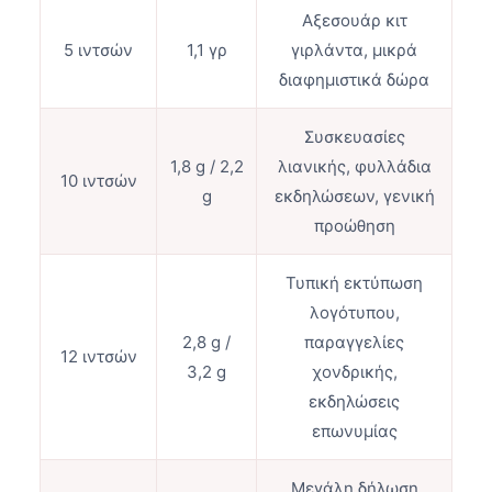
Αξεσουάρ κιτ
5 ιντσών
1,1 γρ
γιρλάντα, μικρά
διαφημιστικά δώρα
Συσκευασίες
1,8 g / 2,2
λιανικής, φυλλάδια
10 ιντσών
g
εκδηλώσεων, γενική
προώθηση
Τυπική εκτύπωση
λογότυπου,
2,8 g /
παραγγελίες
12 ιντσών
3,2 g
χονδρικής,
εκδηλώσεις
επωνυμίας
Μεγάλη δήλωση