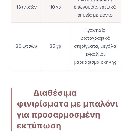
18 ιντσών
10 γρ
επωνυμίας, εστιακά
σημεία με φόντο
Γιγαντιαία
φωτογραφικά
36 ιντσών
35 γρ
στηρίγματα, μεγάλα
εγκαίνια,
μαρκάρισμα σκηνής
Διαθέσιμα
φινιρίσματα με μπαλόνι
για προσαρμοσμένη
εκτύπωση