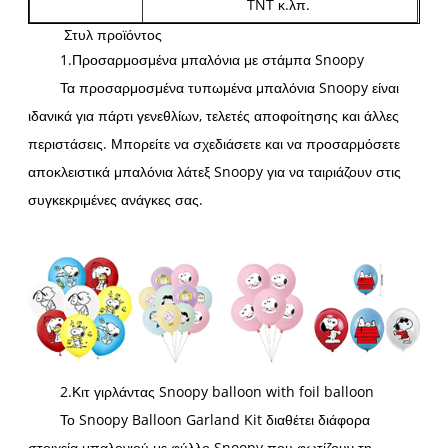
TNT κ.λπ.
Στυλ προϊόντος
1.Προσαρμοσμένα μπαλόνια με στάμπα Snoopy
Τα προσαρμοσμένα τυπωμένα μπαλόνια Snoopy είναι
ιδανικά για πάρτι γενεθλίων, τελετές αποφοίτησης και άλλες
περιστάσεις. Μπορείτε να σχεδιάσετε και να προσαρμόσετε
αποκλειστικά μπαλόνια λάτεξ Snoopy για να ταιριάζουν στις
συγκεκριμένες ανάγκες σας.
2.Κιτ γιρλάντας Snoopy balloon with foil balloon
Το Snoopy Balloon Garland Kit διαθέτει διάφορα
στοιχεία μπαλονιού με φύλλο Snoopy που φωτίζουν τη