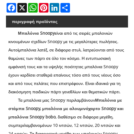
Facebook
X
WhatsApp
Pinterest
LinkedIn
Share
περιγραφή προϊόντος
Μπαλόνια Snoopy
είναι από τις σειρές μπαλονιών
κινουμένων σχεδίων Snoopy με τις μεγαλύτερες πωλήσεις.
Αυτοί
μπαλόνια λατέξ
, σε διάφορα στυλ, λατρεύονται από τους
θαμώνες των πάρτι σε όλο τον κόσμο. Η εντυπωσιακή
εμφάνισή τους και τα υψηλής ποιότητας μπαλόνια Snoopy
έχουν κερδίσει σταθερά επαίνους τόσο από τους νέους όσο
και από τους πελάτες που επιστρέφουν. Είναι ιδανικά για τη
διακόσμηση παιδικών πάρτι γενεθλίων και θεματικών πάρτι.
Τα μπαλόνια μας Snoopy περιλαμβάνουν
Μπαλόνια με
στάμπα Snoopy, μπαλόνια με αλουμινόχαρτο Snoopy και
μπαλόνια Snoopy bobo
, διαθέσιμο σε διάφορα μεγέθη,
συμπεριλαμβανομένων 10 ιντσών, 12 ιντσών, 20 ιντσών και
24 ιντσών. Τα διαφορετικά μεγέθη των μπαλονιών Snoopy