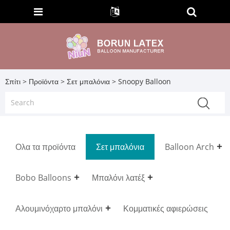
Σπίτι
>
Προϊόντα
>
Σετ μπαλόνια
> Snoopy Balloon
Ολα τα προϊόντα
Σετ μπαλόνια
Balloon Arch
Bobo Balloons
Μπαλόνι λατέξ
Αλουμινόχαρτο μπαλόνι
Κομματικές αφιερώσεις